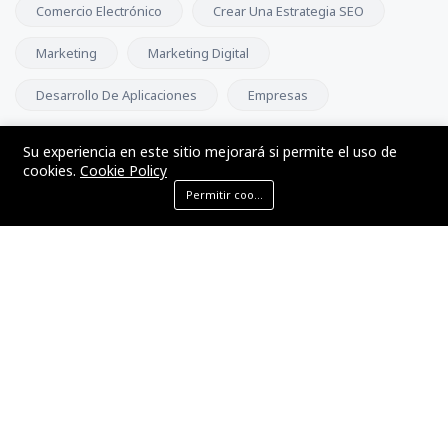
Comercio Electrónico
Crear Una Estrategia SEO
Marketing
Marketing Digital
Desarrollo De Aplicaciones
Empresas
Su experiencia en este sitio mejorará si permite el uso de
BOLETÍN
cookies.
Cookie Policy
Permitir cookies
Subscribe to our newsletter and get our newest updates right
on your inbox.
Subscribe