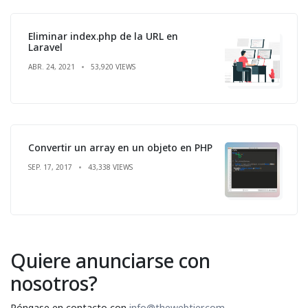
Eliminar index.php de la URL en
Laravel
ABR. 24, 2021
53,920 VIEWS
Convertir un array en un objeto en PHP
SEP. 17, 2017
43,338 VIEWS
Quiere anunciarse con
nosotros?
Póngase en contacto con
info@thewebtier.com