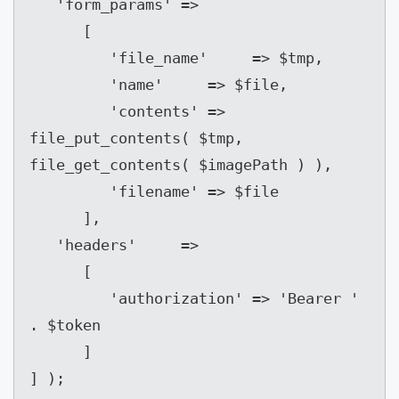
   'form_params' =>

      [

         'file_name'     => $tmp,

         'name'     => $file,

         'contents' => 
file_put_contents( $tmp, 
file_get_contents( $imagePath ) ),

         'filename' => $file

      ],

   'headers'     =>

      [

         'authorization' => 'Bearer ' 
. $token

      ]

] );
