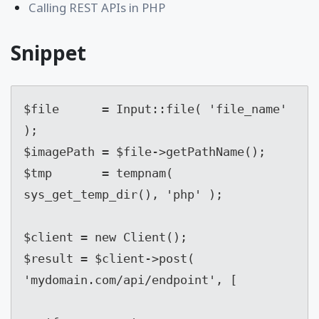
Calling REST APIs in PHP
Snippet
$file      = Input::file( 'file_name' 
);

$imagePath = $file->getPathName();

$tmp       = tempnam( 
sys_get_temp_dir(), 'php' );

$client = new Client();

$result = $client->post( 
'mydomain.com/api/endpoint', [
