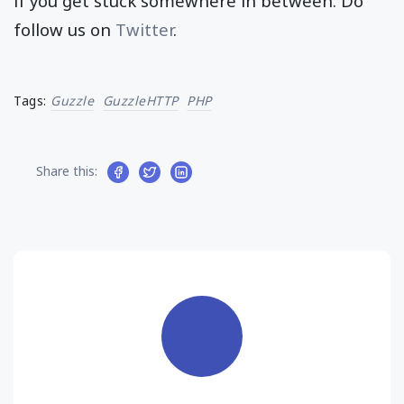
if you get stuck somewhere in between. Do
follow us on
Twitter
.
Tags:
Guzzle
GuzzleHTTP
PHP
Share this: