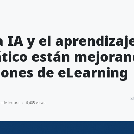
 IA y el aprendizaj
tico están mejoran
iones de eLearning
S
n de lectura
6,405 views