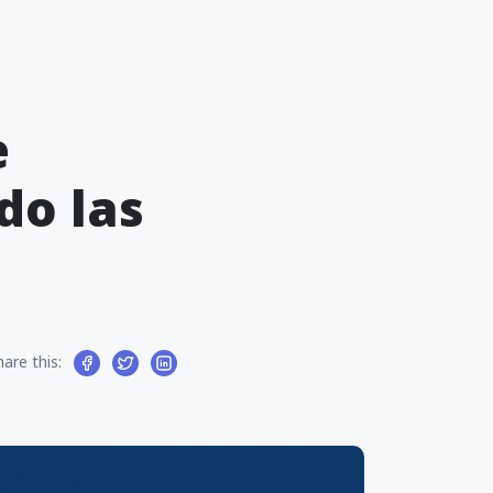
e
do las
hare this: