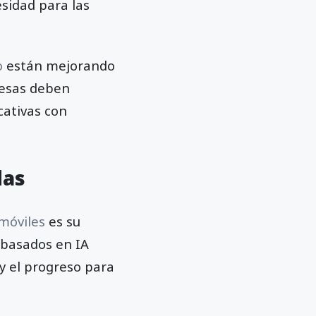
sidad para las
o
están mejorando
resas deben
cativas con
das
 móviles
es su
 basados en IA
y el progreso para