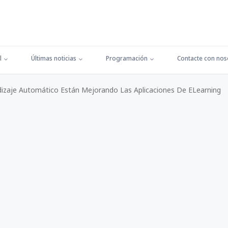
l
Últimas noticias
Programación
Contacte con nos
izaje Automático Están Mejorando Las Aplicaciones De ELearning