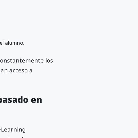
el alumno.
 constantemente los
gan acceso a
 basado en
 eLearning