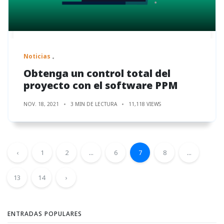
Noticias
Obtenga un control total del
proyecto con el software PPM
NOV. 18, 2021
3 MIN DE LECTURA
11,118 VIEWS
‹
1
2
...
6
7
8
...
13
14
›
ENTRADAS POPULARES