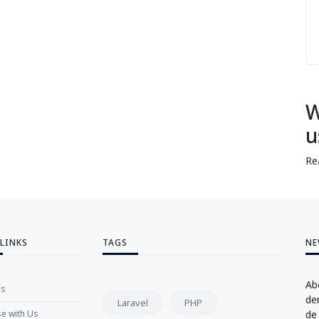
W
u
Re
 LINKS
TAGS
NE
Ab
Us
de
Laravel
PHP
se with Us
de