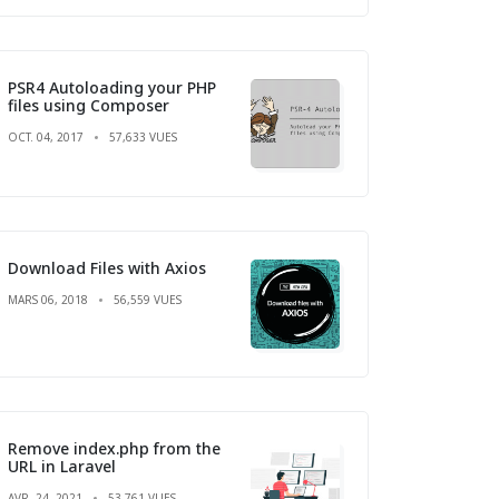
PSR4 Autoloading your PHP
files using Composer
OCT. 04, 2017
57,633 VUES
Download Files with Axios
MARS 06, 2018
56,559 VUES
Remove index.php from the
URL in Laravel
AVR. 24, 2021
53,761 VUES