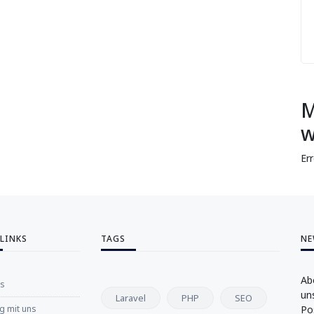
M
w
Er
 LINKS
TAGS
NE
Ab
ns
un
Laravel
PHP
SEO
 mit uns
Po