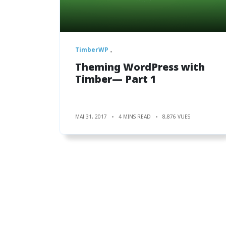
TimberWP
Theming WordPress with
Timber— Part 1
MAI 31, 2017
4 MINS READ
8,876 VUES