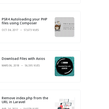
PSR4 Autoloading your PHP
files using Composer
OCT. 04, 2017
57,673 VUES
Download Files with Axios
MARS 06, 2018
56,595 VUES
Remove index.php from the
URL in Laravel
AVR. 24, 2021
54,079 VUES