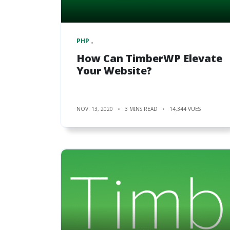
PHP
How Can TimberWP Elevate
Your Website?
NOV. 13, 2020
3 MINS READ
14,344 VUES