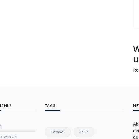
W
u
Re
 LINKS
TAGS
NE
Ab
Us
de
Laravel
PHP
se with Us
de