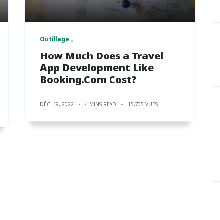
Outillage
How Much Does a Travel
App Development Like
Booking.Com Cost?
DÉC. 29, 2022
4 MINS READ
15,705 VUES