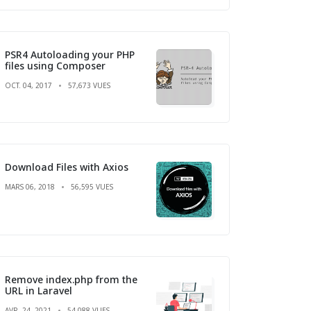
PSR4 Autoloading your PHP
files using Composer
OCT. 04, 2017
57,673 VUES
Download Files with Axios
MARS 06, 2018
56,595 VUES
Remove index.php from the
URL in Laravel
AVR. 24, 2021
54,088 VUES