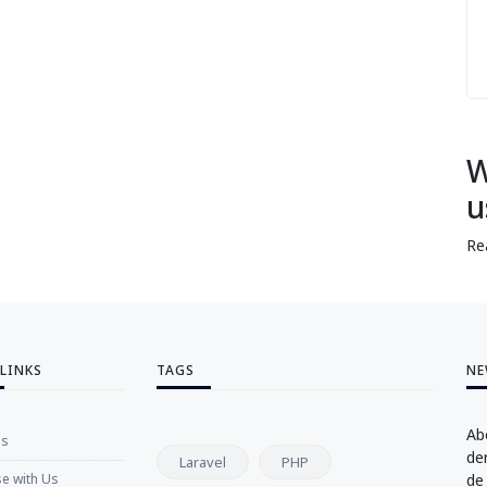
W
u
Re
 LINKS
TAGS
NE
Ab
Us
de
Laravel
PHP
se with Us
de