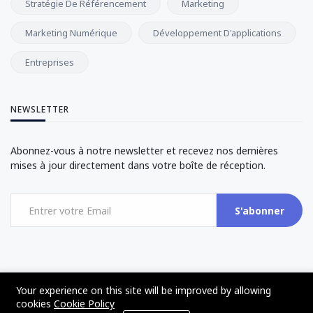
Stratégie De Référencement
Marketing
Marketing Numérique
Développement D'applications
Entreprises
NEWSLETTER
Abonnez-vous à notre newsletter et recevez nos dernières
mises à jour directement dans votre boîte de réception.
S'abonner
Your experience on this site will be improved by allowing
©2017 - 2024 - The Web Tier - All rights reserved
cookies
Cookie Policy