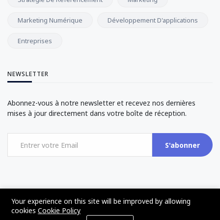
Marketing Numérique
Développement D'applications
Entreprises
NEWSLETTER
Abonnez-vous à notre newsletter et recevez nos dernières
mises à jour directement dans votre boîte de réception.
S'abonner
Your experience on this site will be improved by allowing
©2017 - 2024 - The Web Tier - All rights reserved
cookies
Cookie Policy