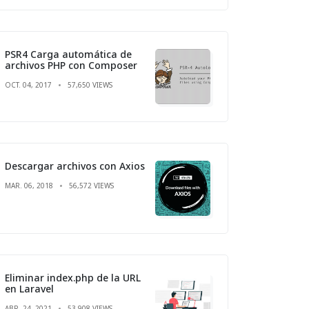
PSR4 Carga automática de
archivos PHP con Composer
OCT. 04, 2017
57,650 VIEWS
Descargar archivos con Axios
MAR. 06, 2018
56,572 VIEWS
Eliminar index.php de la URL
en Laravel
ABR. 24, 2021
53,908 VIEWS