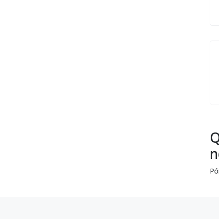
Q
n
Pó