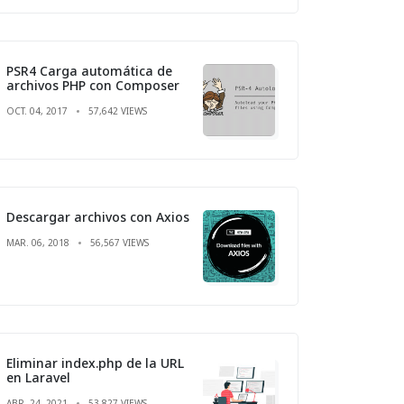
PSR4 Carga automática de
archivos PHP con Composer
OCT. 04, 2017
57,642 VIEWS
Descargar archivos con Axios
MAR. 06, 2018
56,567 VIEWS
Eliminar index.php de la URL
en Laravel
ABR. 24, 2021
53,827 VIEWS