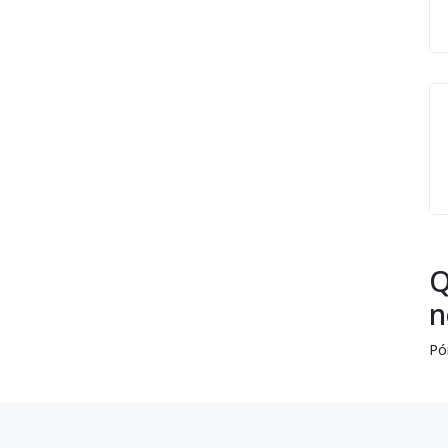
Q
n
Pó