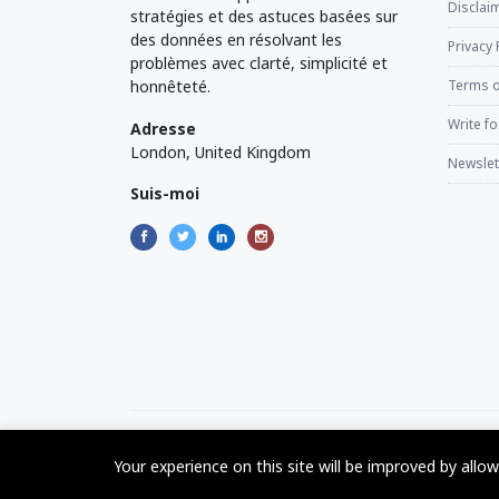
Disclaim
stratégies et des astuces basées sur
des données en résolvant les
Privacy 
problèmes avec clarté, simplicité et
honnêteté.
Terms o
Write fo
Adresse
London, United Kingdom
Newslet
Suis-moi
©2017 - 2024 - The Web Tier - All rights reserved
Your experience on this site will be improved by allo