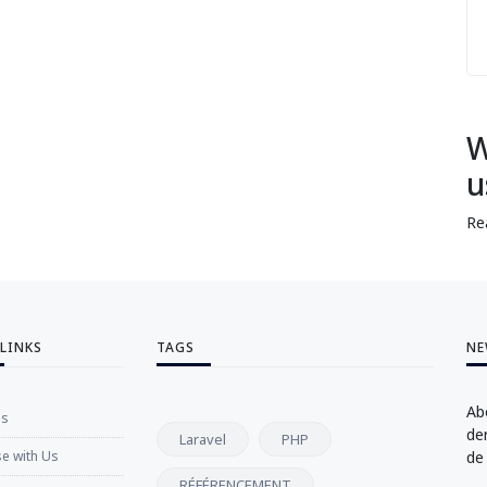
W
u
Re
 LINKS
TAGS
NE
Ab
Us
de
Laravel
PHP
se with Us
de
RÉFÉRENCEMENT