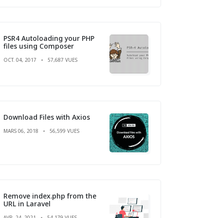
PSR4 Autoloading your PHP
files using Composer
OCT. 04, 2017
57,687 VUES
Download Files with Axios
MARS 06, 2018
56,599 VUES
Remove index.php from the
URL in Laravel
AVR. 24, 2021
54,179 VUES