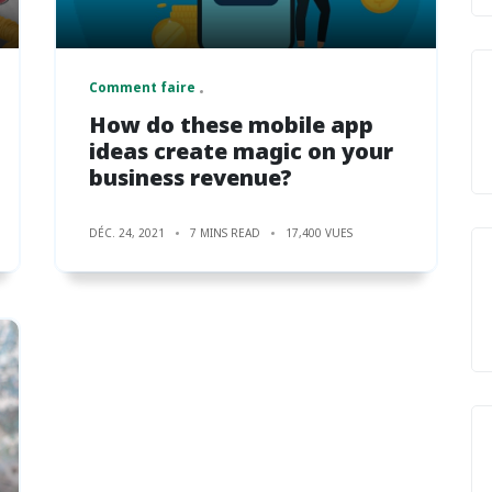
Comment faire
How do these mobile app
ideas create magic on your
business revenue?
DÉC. 24, 2021
7 MINS READ
17,400 VUES