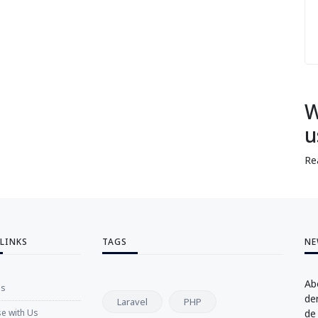
W
u
Re
 LINKS
TAGS
NE
Ab
Us
de
Laravel
PHP
se with Us
de