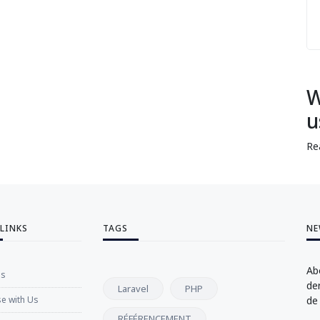
W
u
Re
 LINKS
TAGS
NE
Ab
Us
de
Laravel
PHP
se with Us
de
RÉFÉRENCEMENT