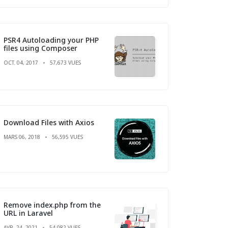
PSR4 Autoloading your PHP
files using Composer
OCT. 04, 2017
57,673 VUES
Download Files with Axios
MARS 06, 2018
56,595 VUES
Remove index.php from the
URL in Laravel
AVR. 24, 2021
54,082 VUES