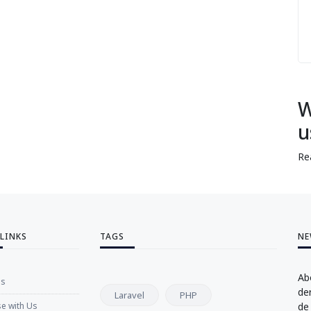
W
u
Re
 LINKS
TAGS
NE
Ab
Us
de
Laravel
PHP
se with Us
de