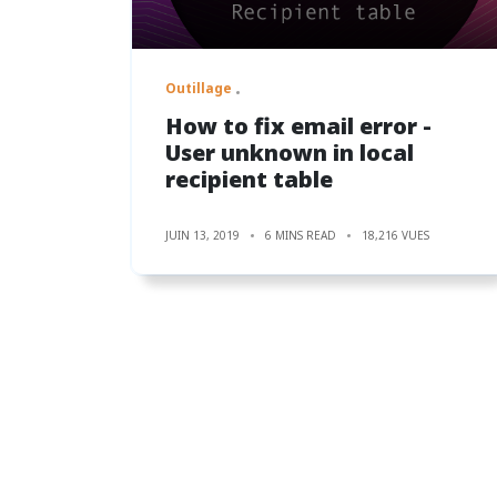
Outillage
How to fix email error -
User unknown in local
recipient table
JUIN 13, 2019
6 MINS READ
18,216 VUES