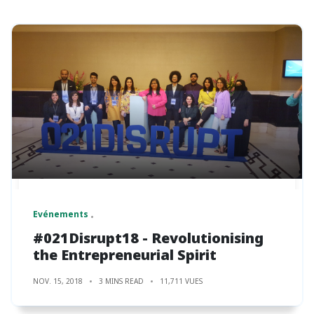
Evénements
#021Disrupt18 - Revolutionising
the Entrepreneurial Spirit
NOV. 15, 2018
3 MINS READ
11,711 VUES