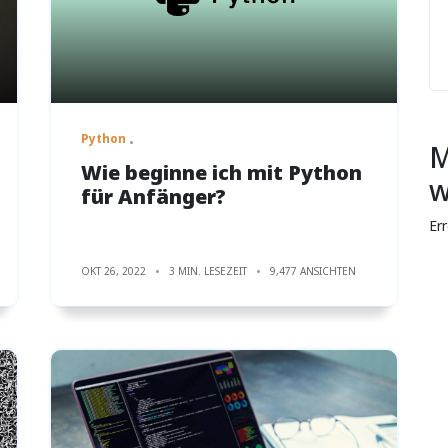
Python
M
Wie beginne ich mit Python
w
für Anfänger?
Er
OKT 26, 2022
3 MIN. LESEZEIT
9,477 ANSICHTEN