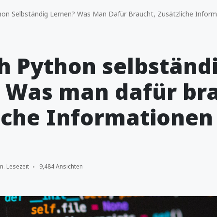
on Selbständig Lernen? Was Man Dafür Braucht, Zusätzliche Infor
h Python selbständ
 Was man dafür br
iche Informationen
n. Lesezeit
9,484 Ansichten