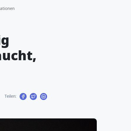
mationen
ig
aucht,
Teilen: