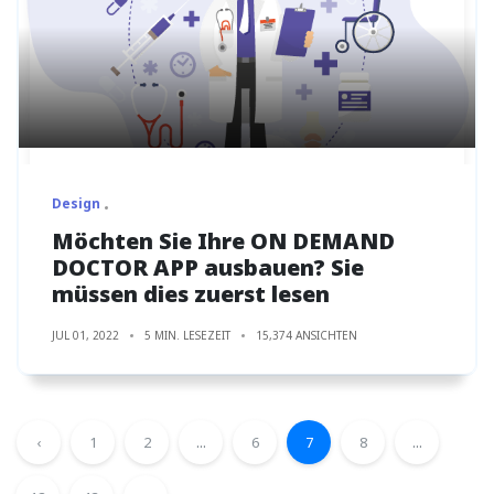
Design
Möchten Sie Ihre ON DEMAND
DOCTOR APP ausbauen? Sie
müssen dies zuerst lesen
JUL 01, 2022
5 MIN. LESEZEIT
15,374 ANSICHTEN
‹
1
2
...
6
7
8
...