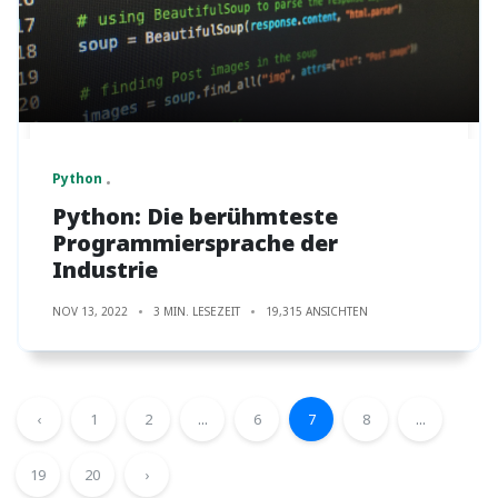
Python
Python: Die berühmteste
Programmiersprache der
Industrie
NOV 13, 2022
3 MIN. LESEZEIT
19,315 ANSICHTEN
‹
1
2
...
6
7
8
...
19
20
›