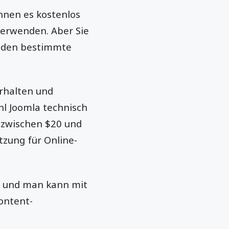
nnen es kostenlos
verwenden. Aber Sie
 laden bestimmte
erhalten und
hl Joomla technisch
n zwischen $20 und
zung für Online-
m, und man kann mit
Content-