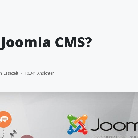
 Joomla CMS?
n. Lesezeit
10,341 Ansichten