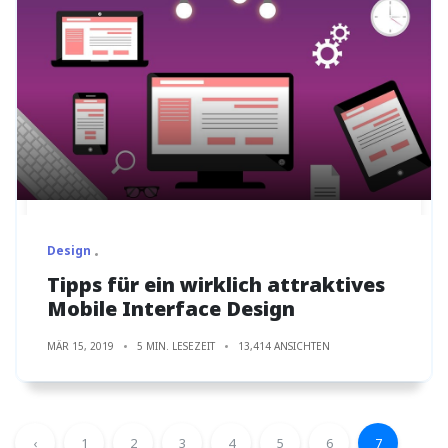
Design
Tipps für ein wirklich attraktives
Mobile Interface Design
MÄR 15, 2019
5 MIN. LESEZEIT
13,414 ANSICHTEN
‹
1
2
3
4
5
6
7