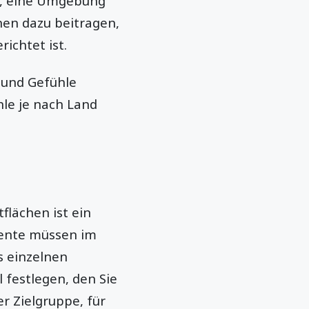
ei, eine Umgebung
nen dazu beitragen,
ichtet ist.
 und Gefühle
hle je nach Land
tflächen ist ein
emente müssen im
s einzelnen
l festlegen, den Sie
 Zielgruppe, für