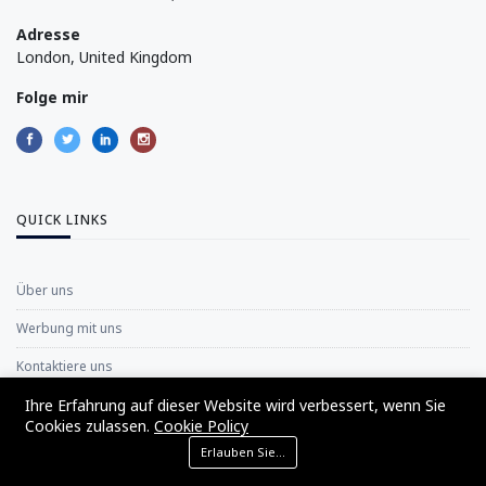
Adresse
London, United Kingdom
Folge mir
QUICK LINKS
Über uns
Werbung mit uns
Kontaktiere uns
Ihre Erfahrung auf dieser Website wird verbessert, wenn Sie
Disclaimer Policy
Cookies zulassen.
Cookie Policy
Datenschutzrichtlinie
Erlauben Sie Cookies
Nutzungsbedingungen