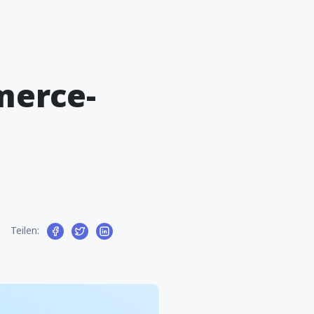
merce-
Teilen: