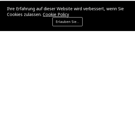
Ihre Erfahrung auf dieser Website wird verbessert, wenn Sie
Cookies zulassen.
Cookie Policy
Laravel
PHP
SEO
WordPress
Erlauben Sie Cookies
ECommerce
SEO-Strategie
Marketing
Digital Marketing
App-Entwicklung
Wirtschaftsnachrichten