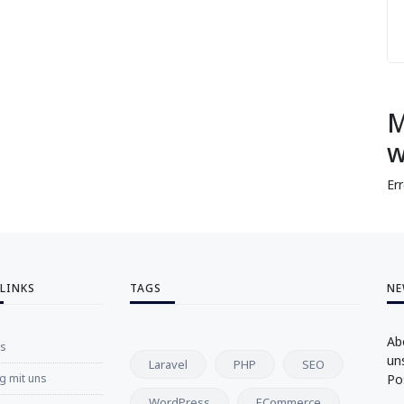
M
w
Er
 LINKS
TAGS
NE
Ab
ns
un
Laravel
PHP
SEO
 mit uns
Po
WordPress
ECommerce