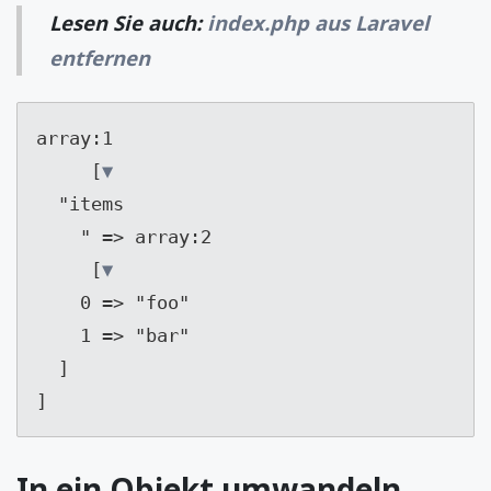
Lesen Sie auch:
index.php aus Laravel
entfernen
array:1
	 [
▼
  "
items
	" => 
array:2
	 [
▼
0 
=> "
foo
"

1 
=> "
bar
"

]
In ein Objekt umwandeln