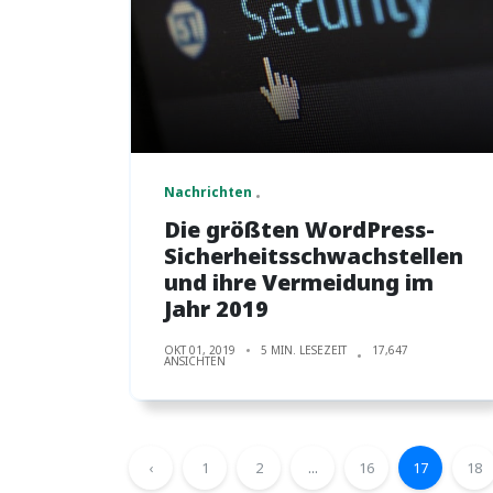
Nachrichten
Die größten WordPress-
Sicherheitsschwachstellen
und ihre Vermeidung im
Jahr 2019
OKT 01, 2019
5 MIN. LESEZEIT
17,647
ANSICHTEN
‹
1
2
...
16
17
18