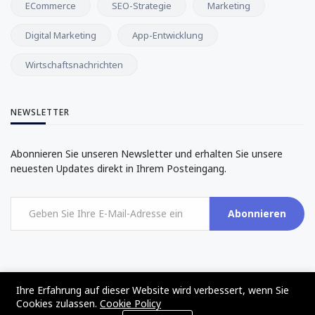
ECommerce
SEO-Strategie
Marketing
Digital Marketing
App-Entwicklung
Wirtschaftsnachrichten
NEWSLETTER
Abonnieren Sie unseren Newsletter und erhalten Sie unsere
neuesten Updates direkt in Ihrem Posteingang.
Abonnieren
Ihre Erfahrung auf dieser Website wird verbessert, wenn Sie
Cookies zulassen.
Cookie Policy
©2017 - 2024 - The Web Tier - All rights reserved