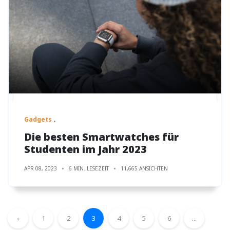
Gadgets
Die besten Smartwatches für
Studenten im Jahr 2023
APR 08, 2023
6 MIN. LESEZEIT
11,665 ANSICHTEN
‹
1
2
3
4
5
6
...