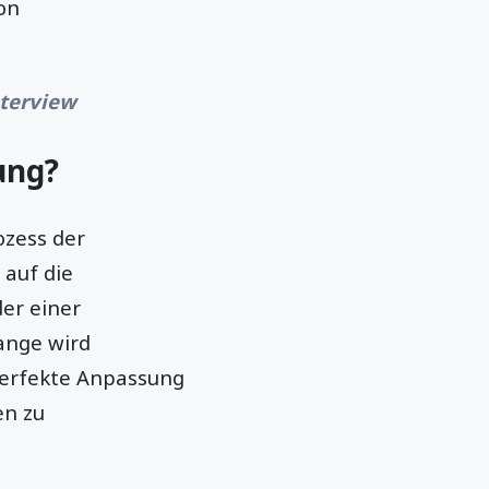
on
nterview
ung?
ozess der
 auf die
er einer
ange wird
perfekte Anpassung
en zu