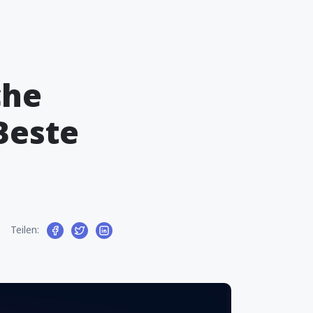
che
Beste
Teilen: