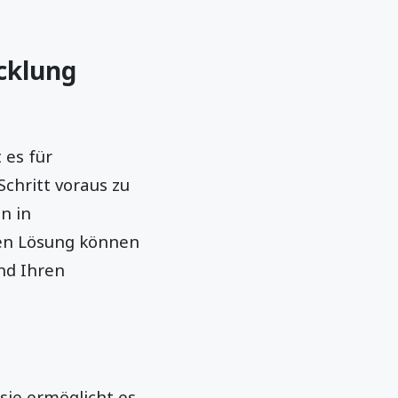
cklung
 es für
chritt voraus zu
on in
ten Lösung können
nd Ihren
sie ermöglicht es