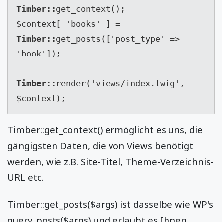
Timber::
get_context();

$context[ 'books' ] 
= 
Timber::
get_posts(['post_type' => 
'book']);

Timber::
render('views/index.twig', 
$context);
Timber::get_context() ermöglicht es uns, die
gängigsten Daten, die von Views benötigt
werden, wie z.B. Site-Titel, Theme-Verzeichnis-
URL etc.
Timber::get_posts($args) ist dasselbe wie WP's
query_posts($args) und erlaubt es Ihnen,