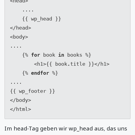
<head>

    ....

    {{ wp_head }}

</head>

<body>

....

    {% 
for
 book 
in
 books %}

        <h1>{{ book
.
title }}</h1>

    {% 
endfor
 %}

....

{{ wp_footer }}

</body>

</html>
Im head-Tag geben wir wp_head aus, das uns