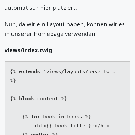
automatisch hier platziert.
Nun, da wir ein Layout haben, können wir es
in unserer Homepage verwenden
views/index.twig
{% 
extends
 'views/layouts/base.twig' 
%}

{% 
block
 content %}

    {% 
for
 book 
in
 books %}

        <h1>{{ book
.
title }}</h1>

    {% 
endfor
 %}