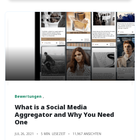
Bewertungen
What‌ ‌is‌ ‌a ‌Social‌ ‌Media‌
‌Aggregator‌ ‌and‌ Why‌ ‌You‌ ‌Need‌
‌One‌
JUL 26, 2021
5 MIN. LESEZEIT
11,967 ANSICHTEN