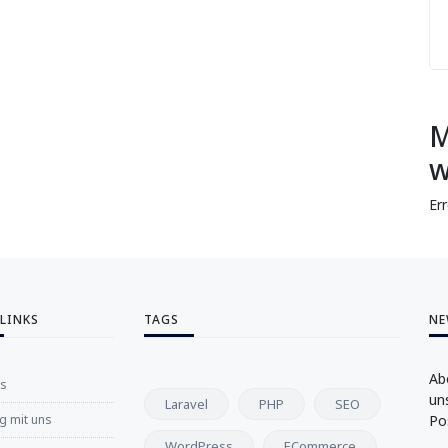
M
w
Er
 LINKS
TAGS
NE
Ab
ns
un
Laravel
PHP
SEO
 mit uns
Po
WordPress
ECommerce