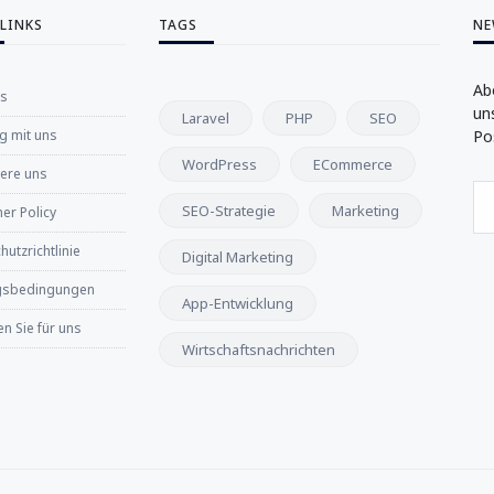
 LINKS
TAGS
NE
Ab
ns
un
Laravel
PHP
SEO
 mit uns
Po
WordPress
ECommerce
iere uns
SEO-Strategie
Marketing
er Policy
utzrichtlinie
Digital Marketing
gsbedingungen
App-Entwicklung
n Sie für uns
Wirtschaftsnachrichten