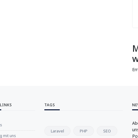
M
w
Er
 LINKS
TAGS
NE
Ab
ns
un
Laravel
PHP
SEO
 mit uns
Po