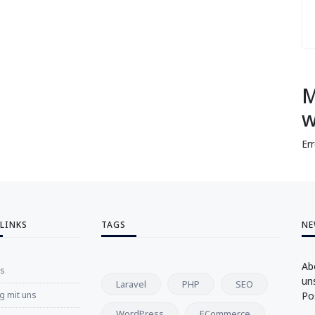
M
w
Er
 LINKS
TAGS
NE
Ab
ns
un
Laravel
PHP
SEO
 mit uns
Po
WordPress
ECommerce