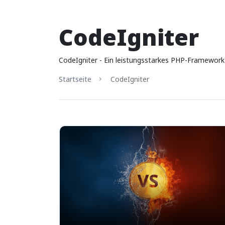
CodeIgniter
CodeIgniter - Ein leistungsstarkes PHP-Framework
Startseite
CodeIgniter