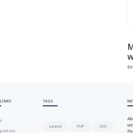
M
w
Er
 LINKS
TAGS
NE
Ab
ns
un
Laravel
PHP
SEO
 mit uns
Po