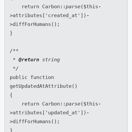
    return Carbon::
parse
($this-
>attributes['created_at'])-
>diffForHumans();

}

/**

 * 
@return 
string

public function 
getUpdatedAtAttribute()

{

    return Carbon::
parse
($this-
>attributes['updated_at'])-
>diffForHumans();

}