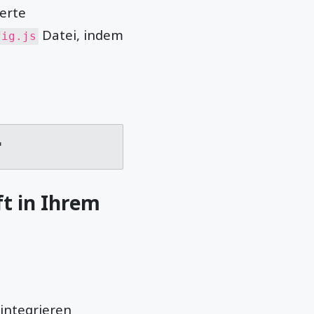
erte
Datei, indem
fig.js
"
t in Ihrem
integrieren