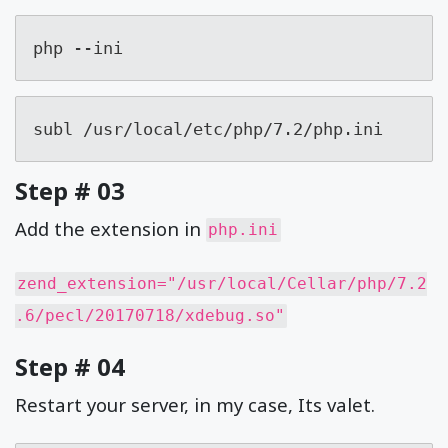
php --ini
subl /usr/local/etc/php/7.2/php.ini
Step # 03
Add the extension in
php.ini
zend_extension="/usr/local/Cellar/php/7.2
.6/pecl/20170718/xdebug.so"
Step # 04
Restart your server, in my case, Its valet.