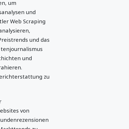
en, um
sanalysen und
tler Web Scraping
analysieren,
reistrends und das
atenjournalismus
schichten und
rahieren.
erichterstattung zu
r
ebsites von
 Kundenrezensionen
Markttrends zu