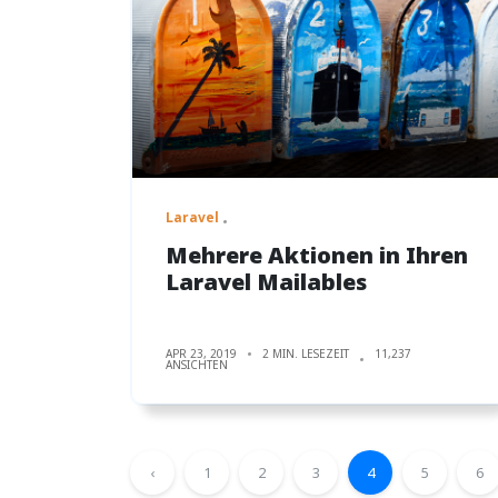
Laravel
Mehrere Aktionen in Ihren
Laravel Mailables
APR 23, 2019
2 MIN. LESEZEIT
11,237
ANSICHTEN
‹
1
2
3
4
5
6