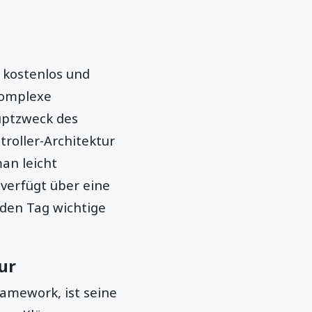
t kostenlos und
 komplexe
uptzweck des
roller-Architektur
an leicht
erfügt über eine
eden Tag wichtige
ur
ramework, ist seine