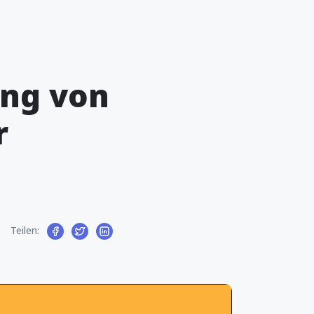
ung von
r
Teilen: