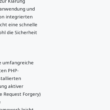
zur Klärung
ebanwendung und
on integrierten
cht eine schnelle
l die Sicherheit
ie umfangreiche
bten PHP-
tallierten
ung aktiver
e Request Forgery)
e
ramework leicht