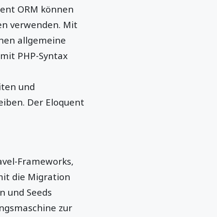
oquent ORM können
en verwenden. Mit
nen allgemeine
mit PHP-Syntax
iten und
eiben. Der Eloquent
ravel-Frameworks,
it die Migration
en und Seeds
ungsmaschine zur