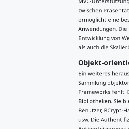
MVC-Unterstützung.
zwischen Präsentat
ermöglicht eine bes
Anwendungen. Die b
Entwicklung von We
als auch die Skalie
Objekt-orienti
Ein weiteres herau
Sammlung objektori
Frameworks fehlt. D
Bibliotheken. Sie b
Benutzer, BCrypt-Ha
usw. Die Authentifi
Authentifizierungs