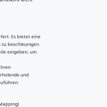
ert. Es bietet eine
 zu beschleunigen.
zeile eingeben, um
Ihren
erholende und
zuführen.
 Mapping)