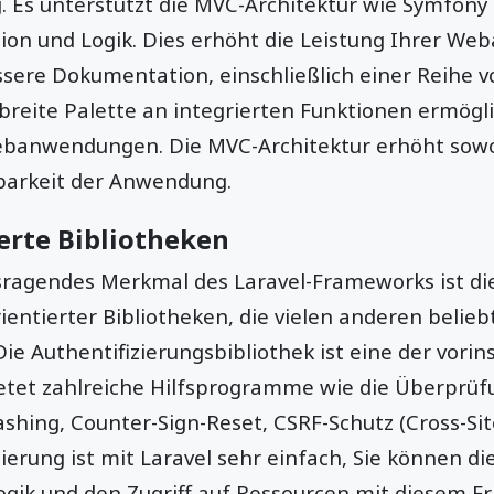
 Es unterstützt die MVC-Architektur wie Symfony 
ion und Logik. Dies erhöht die Leistung Ihrer W
sere Dokumentation, einschließlich einer Reihe v
reite Palette an integrierten Funktionen ermögli
banwendungen. Die MVC-Architektur erhöht sowoh
rbarkeit der Anwendung.
erte Bibliotheken
sragendes Merkmal des Laravel-Frameworks ist d
entierter Bibliotheken, die vielen anderen belie
ie Authentifizierungsbibliothek ist eine der vorins
ietet zahlreiche Hilfsprogramme wie die Überprüf
shing, Counter-Sign-Reset, CSRF-Schutz (Cross-Sit
zierung ist mit Laravel sehr einfach, Sie können di
logik und den Zugriff auf Ressourcen mit diesem F