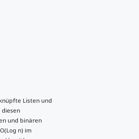
rknüpfte Listen und
 diesen
ren und binären
O(Log n) im