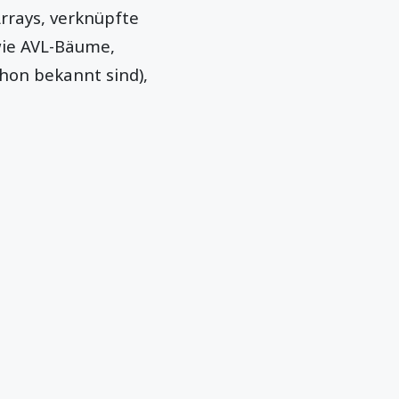
Arrays, verknüpfte
wie AVL-Bäume,
thon bekannt sind),