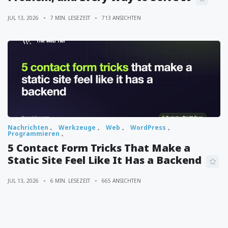
JUL 13, 2026
7 MIN. LESEZEIT
713 ANSICHTEN
Nachrichten
Werkzeuge
Web
WordPress
Programmieren
5 Contact Form Tricks That Make a
Static Site Feel Like It Has a Backend
JUL 13, 2026
6 MIN. LESEZEIT
665 ANSICHTEN