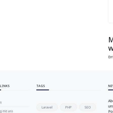
M
w
Er
 LINKS
TAGS
NE
Ab
ns
un
Laravel
PHP
SEO
 mit uns
Po